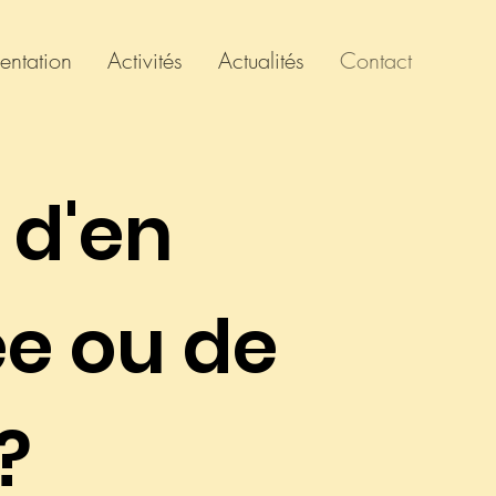
entation
Activités
Actualités
Contact
 d'en
ée ou de
?